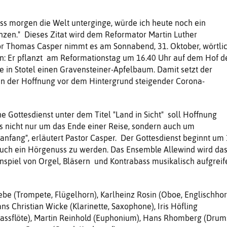
ss morgen die Welt unterginge, würde ich heute noch ein
zen." Dieses Zitat wird dem Reformator Martin Luther
or Thomas Casper nimmt es am Sonnabend, 31. Oktober, wörtli
en: Er pflanzt am Reformationstag um 16.40 Uhr auf dem Hof d
e in Stotel einen Gravensteiner-Apfelbaum. Damit setzt der
hen der Hoffnung vor dem Hintergrund steigender Corona-
e Gottesdienst unter dem Titel "Land in Sicht" soll Hoffnung
s nicht nur um das Ende einer Reise, sondern auch um
nfang", erläutert Pastor Casper. Der Gottesdienst beginnt um
 auch ein Hörgenuss zu werden. Das Ensemble Allewind wird da
iel von Orgel, Bläsern und Kontrabass musikalisch aufgreif
iebe (Trompete, Flügelhorn), Karlheinz Rosin (Oboe, Englischhor
s Christian Wicke (Klarinette, Saxophone), Iris Höfling
 Bassflöte), Martin Reinhold (Euphonium), Hans Rhomberg (Drum