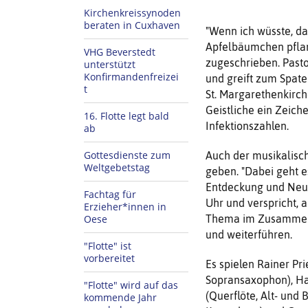
Kirchenkreissynoden
beraten in Cuxhaven
"Wenn ich wüsste, da
Apfelbäumchen pflan
VHG Beverstedt
zugeschrieben. Past
unterstützt
Konfirmandenfreizei
und greift zum Spat
t
St. Margarethenkirch
Geistliche ein Zeic
16. Flotte legt bald
Infektionszahlen.
ab
Gottesdienste zum
Auch der musikalisch
Weltgebetstag
geben. "Dabei geht e
Entdeckung und Neua
Fachtag für
Uhr und verspricht,
Erzieher*innen in
Oese
Thema im Zusammensp
und weiterführen.
"Flotte" ist
vorbereitet
Es spielen Rainer Pr
Sopransaxophon), Han
"Flotte" wird auf das
(Querflöte, Alt- und
kommende Jahr