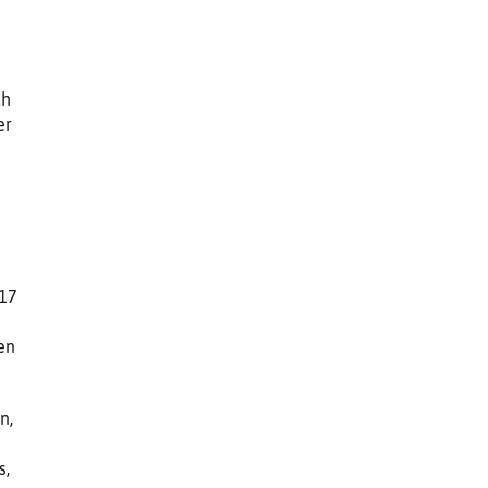
ch
er
 17
s
en
n,
s,