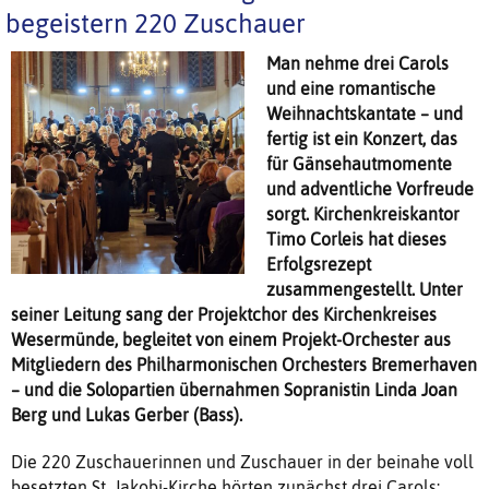
begeistern 220 Zuschauer
Man nehme drei Carols
und eine romantische
Weihnachtskantate – und
fertig ist ein Konzert, das
für Gänsehautmomente
und adventliche Vorfreude
sorgt. Kirchenkreiskantor
Timo Corleis hat dieses
Erfolgsrezept
zusammengestellt. Unter
seiner Leitung sang der Projektchor des Kirchenkreises
Wesermünde, begleitet von einem Projekt-Orchester aus
Mitgliedern des Philharmonischen Orchesters Bremerhaven
– und die Solopartien übernahmen Sopranistin Linda Joan
Berg und Lukas Gerber (Bass).
Die 220 Zuschauerinnen und Zuschauer in der beinahe voll
besetzten St. Jakobi-Kirche hörten zunächst drei Carols: