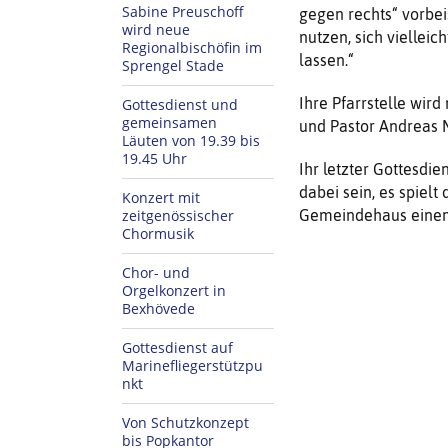
Sabine Preuschoff
gegen rechts“ vorbei
wird neue
nutzen, sich viellei
Regionalbischöfin im
lassen.“
Sprengel Stade
Ihre Pfarrstelle wir
Gottesdienst und
gemeinsamen
und Pastor Andreas 
Läuten von 19.39 bis
19.45 Uhr
Ihr letzter Gottesdi
dabei sein, es spielt
Konzert mit
zeitgenössischer
Gemeindehaus einen 
Chormusik
Chor- und
Orgelkonzert in
Bexhövede
Gottesdienst auf
Marinefliegerstützpu
nkt
Von Schutzkonzept
bis Popkantor