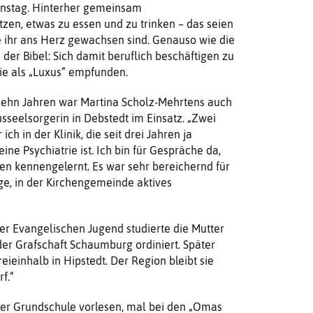
onstag. Hinterher gemeinsam
en, etwas zu essen und zu trinken – das seien
ie ihr ans Herz gewachsen sind. Genauso wie die
 der Bibel: Sich damit beruflich beschäftigen zu
ie als „Luxus“ empfunden.
 zehn Jahren war Martina Scholz-Mehrtens auch
sseelsorgerin in Debstedt im Einsatz. „Zwei
ch in der Klinik, die seit drei Jahren ja
eine Psychiatrie ist. Ich bin für Gespräche da,
hen kennengelernt. Es war sehr bereichernd für
rge, in der Kirchengemeinde aktives
r Evangelischen Jugend studierte die Mutter
er Grafschaft Schaumburg ordiniert. Später
ieinhalb in Hipstedt. Der Region bleibt sie
f.“
der Grundschule vorlesen, mal bei den „Omas