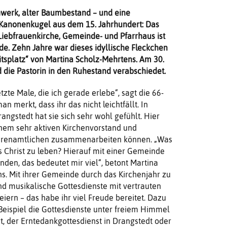
werk, alter Baumbestand – und eine
Kanonenkugel aus dem 15. Jahrhundert: Das
iebfrauenkirche, Gemeinde- und Pfarrhaus ist
e. Zehn Jahre war dieses idyllische Fleckchen
itsplatz“ von Martina Scholz-Mehrtens. Am 30.
die Pastorin in den Ruhestand verabschiedet.
etzte Male, die ich gerade erlebe“, sagt die 66-
an merkt, dass ihr das nicht leichtfällt. In
ngstedt hat sie sich sehr wohl gefühlt. Hier
inem sehr aktiven Kirchenvorstand und
hrenamtlichen zusammenarbeiten können. „Was
ls Christ zu leben? Hierauf mit einer Gemeinde
nden, das bedeutet mir viel“, betont Martina
s. Mit ihrer Gemeinde durch das Kirchenjahr zu
nd musikalische Gottesdienste mit vertrauten
eiern – das habe ihr viel Freude bereitet. Dazu
eispiel die Gottesdienste unter freiem Himmel
, der Erntedankgottesdienst in Drangstedt oder