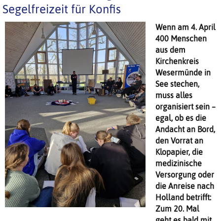
Segelfreizeit für Konfis
Wenn am 4. April
400 Menschen
aus dem
Kirchenkreis
Wesermünde in
See stechen,
muss alles
organisiert sein –
egal, ob es die
Andacht an Bord,
den Vorrat an
Klopapier, die
medizinische
Versorgung oder
die Anreise nach
Holland betrifft:
Zum 20. Mal
geht es bald mit