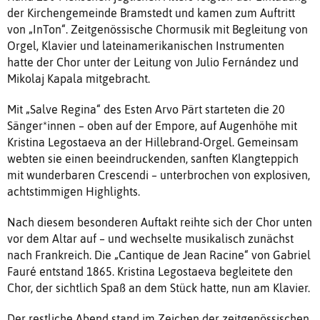
der Kirchengemeinde Bramstedt und kamen zum Auftritt
von „InTon“. Zeitgenössische Chormusik mit Begleitung von
Orgel, Klavier und lateinamerikanischen Instrumenten
hatte der Chor unter der Leitung von Julio Fernández und
Mikolaj Kapala mitgebracht.
Mit „Salve Regina“ des Esten Arvo Pärt starteten die 20
Sänger*innen – oben auf der Empore, auf Augenhöhe mit
Kristina Legostaeva an der Hillebrand-Orgel. Gemeinsam
webten sie einen beeindruckenden, sanften Klangteppich
mit wunderbaren Crescendi – unterbrochen von explosiven,
achtstimmigen Highlights.
Nach diesem besonderen Auftakt reihte sich der Chor unten
vor dem Altar auf – und wechselte musikalisch zunächst
nach Frankreich. Die „Cantique de Jean Racine“ von Gabriel
Fauré entstand 1865. Kristina Legostaeva begleitete den
Chor, der sichtlich Spaß an dem Stück hatte, nun am Klavier.
Der restliche Abend stand im Zeichen der zeitgenössischen