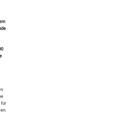
nem
nde
00
e
en
ne
 für
en.