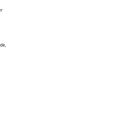
er
de,