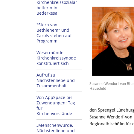
Kirchenkreissozialar
beiterin in
Bederkesa
"Stern von
Bethlehem" und
Carols stehen auf
Programm
Wesermünder
Kirchenkreissynode
konstituiert sich
Aufruf zu
Nächstenliebe und
Susanne Wendorf-von Blumr
Zusammenhalt
Hauschild
Von AppSpace bis
Zuwendungen: Tag
für
den Sprengel Lüneburg
Kirchenvorstände
Susanne Wendorf-von Bl
Regionalbischöfin für 
„Menschenwürde,
Nächstenliebe und