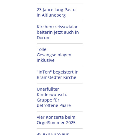
23 Jahre lang Pastor
in Altluneberg
Kirchenkreissozialar
beiterin jetzt auch in
Dorum
Tolle
Gesangseinlagen
inklusive
"InTon" begeistert in
Bramstedter Kirche
Unerfüllter
Kinderwunsch:
Gruppe für
betroffene Paare
Vier Konzerte beim
OrgelSommer 2025
45.874 Euro aus