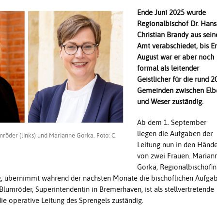
Ende Juni 2025 wurde
Regionalbischof Dr. Hans
Christian Brandy aus sei
Amt verabschiedet, bis E
August war er aber noch
formal als leitender
Geistlicher für die rund 2
Gemeinden zwischen Elb
und Weser zuständig.
Ab dem 1. September
liegen die Aufgaben der
öder (links) und Marianne Gorka. Foto: C.
Leitung nun in den Händ
von zwei Frauen. Marian
Gorka, Regionalbischöfin
, übernimmt während der nächsten Monate die bischöflichen Aufgab
umröder, Superintendentin in Bremerhaven, ist als stellvertretende
die operative Leitung des Sprengels zuständig.