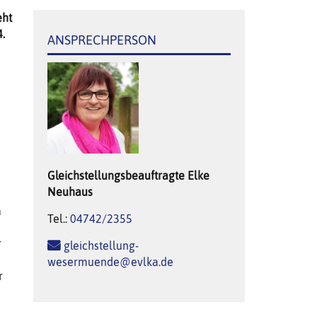
eht
.
ANSPRECHPERSON
n
Gleichstellungsbeauftragte
Elke
Neuhaus
a
Tel.:
04742/2355
r
gleichstellung-
wesermuende@evlka.de
r