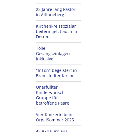
23 Jahre lang Pastor
in Altluneberg
Kirchenkreissozialar
beiterin jetzt auch in
Dorum
Tolle
Gesangseinlagen
inklusive
"InTon" begeistert in
Bramstedter Kirche
Unerfüllter
Kinderwunsch:
Gruppe für
betroffene Paare
Vier Konzerte beim
OrgelSommer 2025
45.874 Euro aus