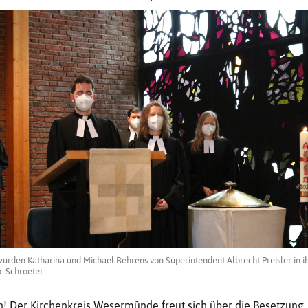
wurden Katharina und Michael Behrens von Superintendent Albrecht Preisler in i
: Schroeter
! Der Kirchenkreis Wesermünde freut sich über die Besetzung