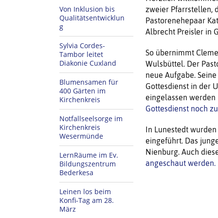
Von Inklusion bis
zweier Pfarrstellen,
Qualitätsentwicklun
Pastorenehepaar Kat
g
Albrecht Preisler in 
Sylvia Cordes-
So übernimmt Clemen
Tambor leitet
Diakonie Cuxland
Wulsbüttel. Der Pasto
neue Aufgabe. Seine
Blumensamen für
Gottesdienst in der 
400 Gärten im
eingelassen werden k
Kirchenkreis
Gottesdienst noch zu
Notfallseelsorge im
Kirchenkreis
In Lunestedt wurden 
Wesermünde
eingeführt. Das jung
Nienburg. Auch dies
LernRäume im Ev.
angeschaut werden.
Bildungszentrum
Bederkesa
Leinen los beim
Konfi-Tag am 28.
März