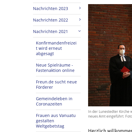
Nachrichten 2023
Nachrichten 2022
Nachrichten 2021
Konfirmandenfreizei
t wird erneut
abgesagt
Neue Spielräume -
Fastenaktion online
Freun.de sucht neue
Förderer
Gemeindeleben in
Coronazeiten
In der Lunestedter Kirche 
Frauen aus Vanuatu
neues Amt eingeführt. Foto
gestalten
Weltgebetstag
Herzlich willkommen