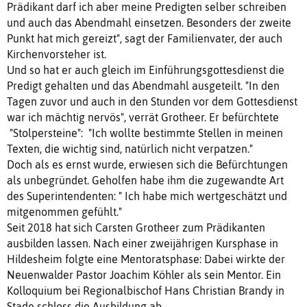
Prädikant darf ich aber meine Predigten selber schreiben
und auch das Abendmahl einsetzen. Besonders der zweite
Punkt hat mich gereizt", sagt der Familienvater, der auch
Kirchenvorsteher ist.
Und so hat er auch gleich im Einführungsgottesdienst die
Predigt gehalten und das Abendmahl ausgeteilt. "In den
Tagen zuvor und auch in den Stunden vor dem Gottesdienst
war ich mächtig nervös", verrät Grotheer. Er befürchtete
"Stolpersteine": "Ich wollte bestimmte Stellen in meinen
Texten, die wichtig sind, natürlich nicht verpatzen."
Doch als es ernst wurde, erwiesen sich die Befürchtungen
als unbegründet. Geholfen habe ihm die zugewandte Art
des Superintendenten: " Ich habe mich wertgeschätzt und
mitgenommen gefühlt."
Seit 2018 hat sich Carsten Grotheer zum Prädikanten
ausbilden lassen. Nach einer zweijährigen Kursphase in
Hildesheim folgte eine Mentoratsphase: Dabei wirkte der
Neuenwalder Pastor Joachim Köhler als sein Mentor. Ein
Kolloquium bei Regionalbischof Hans Christian Brandy in
Stade schloss die Ausbildung ab.