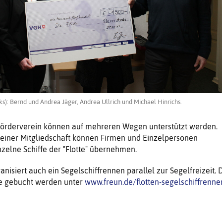
s): Bernd und Andrea Jäger, Andrea Ullrich und Michael Hinrichs.
 Förderverein können auf mehreren Wegen unterstützt werden.
iner Mitgliedschaft können Firmen und Einzelpersonen
nzelne Schiffe der "Flotte" übernehmen.
nisiert auch ein Segelschiffrennen parallel zur Segelfreizeit. 
ne gebucht werden unter
www.freun.de/flotten-segelschiffrenne