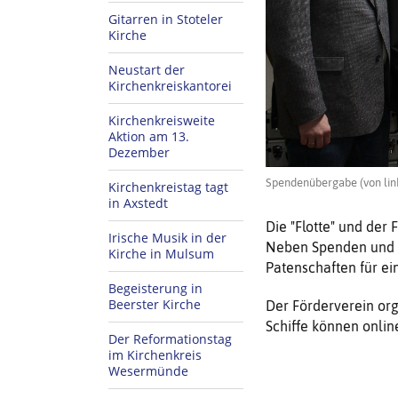
Gitarren in Stoteler
Kirche
Neustart der
Kirchenkreiskantorei
Kirchenkreisweite
Aktion am 13.
Dezember
Spendenübergabe (von link
Kirchenkreistag tagt
in Axstedt
Die "Flotte" und der
Irische Musik in der
Neben Spenden und e
Kirche in Mulsum
Patenschaften für ei
Begeisterung in
Beerster Kirche
Der Förderverein orga
Schiffe können onli
Der Reformationstag
im Kirchenkreis
Wesermünde