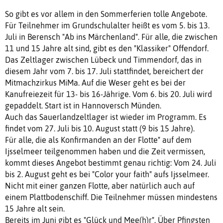
So gibt es vor allem in den Sommerferien tolle Angebote.
Für Teilnehmer im Grundschulalter heißt es vom 5. bis 13.
Juli in Berensch "Ab ins Märchenland". Für alle, die zwischen
11 und 15 Jahre alt sind, gibt es den "Klassiker" Offendorf.
Das Zeltlager zwischen Lübeck und Timmendorf, das in
diesem Jahr vom 7. bis 17. Juli stattfindet, bereichert der
Mitmachzirkus MiMa. Auf die Weser geht es bei der
Kanufreiezeit für 13- bis 16-Jährige. Vom 6. bis 20. Juli wird
gepaddelt. Start ist in Hannoversch Münden.
Auch das Sauerlandzeltlager ist wieder im Programm. Es
findet vom 27. Juli bis 10. August statt (9 bis 15 Jahre).
Für alle, die als Konfirmanden an der Flotte" auf dem
Ijsselmeer teilgenommen haben und die Zeit vermissen,
kommt dieses Angebot bestimmt genau richtig: Vom 24. Juli
bis 2. August geht es bei "Color your faith" aufs Ijsselmeer.
Nicht mit einer ganzen Flotte, aber natürlich auch auf
einem Plattbodenschiff. Die Teilnehmer müssen mindestens
15 Jahre alt sein.
Bereits im Juni gibt es "Glück und Mee(h)r". Über Pfingsten