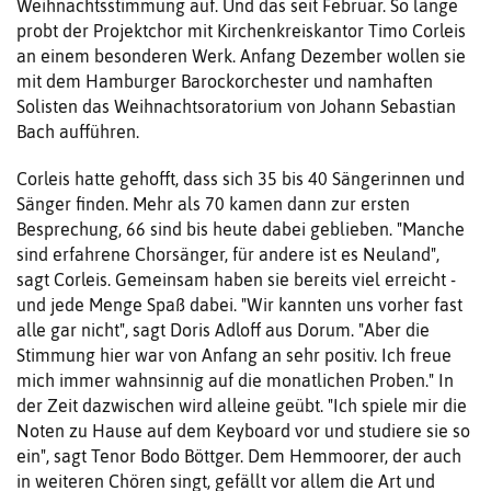
Weihnachtsstimmung auf. Und das seit Februar. So lange
probt der Projektchor mit Kirchenkreiskantor Timo Corleis
an einem besonderen Werk. Anfang Dezember wollen sie
mit dem Hamburger Barockorchester und namhaften
Solisten das Weihnachtsoratorium von Johann Sebastian
Bach aufführen.
Corleis hatte gehofft, dass sich 35 bis 40 Sängerinnen und
Sänger finden. Mehr als 70 kamen dann zur ersten
Besprechung, 66 sind bis heute dabei geblieben. "Manche
sind erfahrene Chorsänger, für andere ist es Neuland",
sagt Corleis. Gemeinsam haben sie bereits viel erreicht -
und jede Menge Spaß dabei. "Wir kannten uns vorher fast
alle gar nicht", sagt Doris Adloff aus Dorum. "Aber die
Stimmung hier war von Anfang an sehr positiv. Ich freue
mich immer wahnsinnig auf die monatlichen Proben." In
der Zeit dazwischen wird alleine geübt. "Ich spiele mir die
Noten zu Hause auf dem Keyboard vor und studiere sie so
ein", sagt Tenor Bodo Böttger. Dem Hemmoorer, der auch
in weiteren Chören singt, gefällt vor allem die Art und