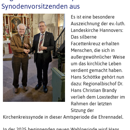
Synodenvorsitzenden aus
Es ist eine besondere
Auszeichnung der ev.-luth.
Landeskirche Hannovers:
Das silberne
Facettenkreuz erhalten
Menschen, die sich in
außergewöhnlicher Weise
um das kirchliche Leben
verdient gemacht haben.
Hans Schöttke gehört nun
dazu: Regionalbischof Dr.
Hans Christian Brandy
verlieh dem Loxstedter im
Rahmen der letzten
Sitzung der
Kirchenkreissynode in dieser Amtsperiode die Ehrennadel.
In der 2025 beginnenden neuen Wahlperiode wird Hans