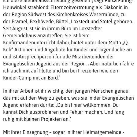
ich diese Stellenausschreibung gesehen“, sagt Rieka Fuhrig-
Heuwinkel strahlend: Elternzeitvertretung als Diakonin in
der Region Südwest des Kirchenkreises Wesermünde, zu
der Bramel, Bexhövede, Büttel, Loxstedt und Stotel gehören.
Seit August ist sie in ihrem Büro im Loxstedter
Gemeindehaus anzutreffen. Sie ist beim
Konfirmandenunterricht dabei, bietet unter dem Motto „Q-
Kuh“ Aktionen und Angebote für Kinder und Jugendliche an
und ist Ansprechperson für alle Mitarbeitenden der
Evangelischen Jugend aus der Region. „Aber natürlich fahre
ich auch mit auf Flotte und bin bei Freizeiten wie dem
Kinder-Camp mit an Bord.“
In ihrer Arbeit ist ihr wichtig, den jungen Menschen genau
das mit auf den Weg zu geben, was sie in der Evangelischen
Jugend erfahren durfte: „Du bist hier willkommen. Du
kannst Dich ausprobieren und Fehler machen. Und fang
ruhig mit kleinen Projekten an.“
Mit ihrer Einsegnung – sogar in ihrer Heimatgemeinde -