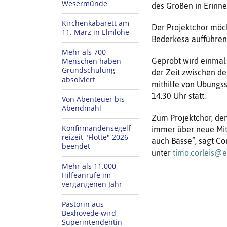
Wesermünde
des Großen in Erinne
Kirchenkabarett am
Der Projektchor möc
11. März in Elmlohe
Bederkesa aufführen
Mehr als 700
Menschen haben
Geprobt wird einma
Grundschulung
der Zeit zwischen de
absolviert
mithilfe von Übungss
14.30 Uhr statt.
Von Abenteuer bis
Abendmahl
Zum Projektchor, den
Konfirmandensegelf
immer über neue Mitg
reizeit "Flotte" 2026
auch Bässe“, sagt Cor
beendet
unter
timo.corleis@e
Mehr als 11.000
Hilfeanrufe im
vergangenen Jahr
Pastorin aus
Bexhövede wird
Superintendentin