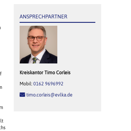
ANSPRECHPARTNER
n
Kreiskantor
Timo
Corleis
f
Mobil:
0162 9696992
um
timo.corleis@evlka.de
im
lt
chs