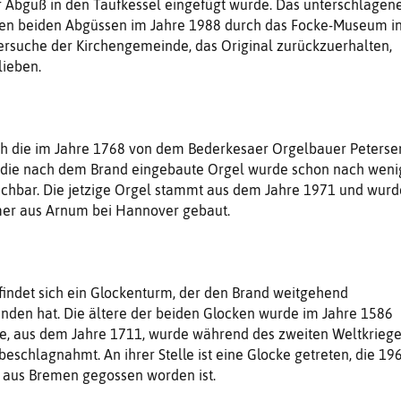
r Abguß in den Taufkessel eingefügt wurde. Das unterschlagen
den beiden Abgüssen im Jahre 1988 durch das Focke-Museum i
rsuche der Kirchengemeinde, das Original zurückzuerhalten,
lieben.
h die im Jahre 1768 von dem Bederkesaer Orgelbauer Peterse
 die nach dem Brand eingebaute Orgel wurde schon nach weni
uchbar. Die jetzige Orgel stammt aus dem Jahre 1971 und wurd
er aus Arnum bei Hannover gebaut.
findet sich ein Glockenturm, der den Brand weitgehend
nden hat. Die ältere der beiden Glocken wurde im Jahre 1586
te, aus dem Jahre 1711, wurde während des zweiten Weltkrieg
eschlagnahmt. An ihrer Stelle ist eine Glocke getreten, die 19
o aus Bremen gegossen worden ist.