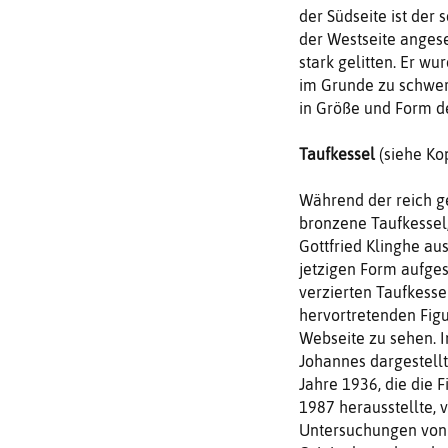
der Südseite ist der 
der Westseite angese
stark gelitten. Er wu
im Grunde zu schwer
in Größe und Form d
Taufkessel
(siehe Ko
Während der reich g
bronzene Taufkessel,
Gottfried Klinghe au
jetzigen Form aufges
verzierten Taufkessel
hervortretenden Figu
Webseite zu sehen. I
Johannes dargestellt
Jahre 1936, die die
1987 herausstellte, 
Untersuchungen von 