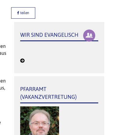
teilen
WIR SIND EVANGELISCH
ren
aus
men
us,
PFARRAMT
(VAKANZVERTRETUNG)
e