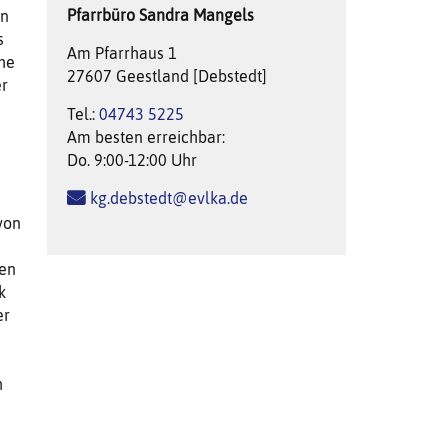
Pfarrbüro
Sandra
Mangels
an
s
Am Pfarrhaus 1
che
27607 Geestland [Debstedt]
er
Tel.:
04743 5225
Am besten erreichbar:
Do. 9:00-12:00 Uhr
kg.debstedt@evlka.de
von
den
k
er
h