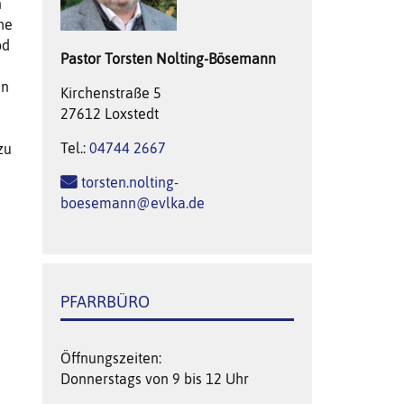
n
he
od
Pastor
Torsten
Nolting-Bösemann
en
Kirchenstraße 5
27612 Loxstedt
Tel.:
04744 2667
zu
torsten.nolting-
boesemann@evlka.de
PFARRBÜRO
Öffnungszeiten:
Donnerstags von 9 bis 12 Uhr