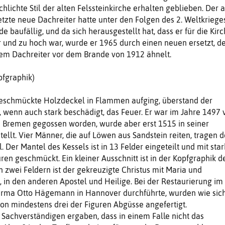
schlichte Stil der alten Felssteinkirche erhalten geblieben. Der 
tzte neue Dachreiter hatte unter den Folgen des 2. Weltkriege
rde baufällig, und da sich herausgestellt hat, dass er für die Kir
 und zu hoch war, wurde er 1965 durch einen neuen ersetzt, d
em Dachreiter vor dem Brande von 1912 ähnelt.
pfgraphik)
eschmückte Holzdeckel in Flammen aufging, überstand der
 wenn auch stark beschädigt, das Feuer. Er war im Jahre 1497 
s Bremen gegossen worden, wurde aber erst 1515 in seiner
tellt. Vier Männer, die auf Löwen aus Sandstein reiten, tragen 
. Der Mantel des Kessels ist in 13 Felder eingeteilt und mit star
ren geschmückt. Ein kleiner Ausschnitt ist in der Kopfgraphik d
n zwei Feldern ist der gekreuzigte Christus mit Maria und
, in den anderen Apostel und Heilige. Bei der Restaurierung im
 Firma Otto Hägemann in Hannover durchführte, wurden wie sic
von mindestens drei der Figuren Abgüsse angefertigt.
Sachverständigen ergaben, dass in einem Falle nicht das